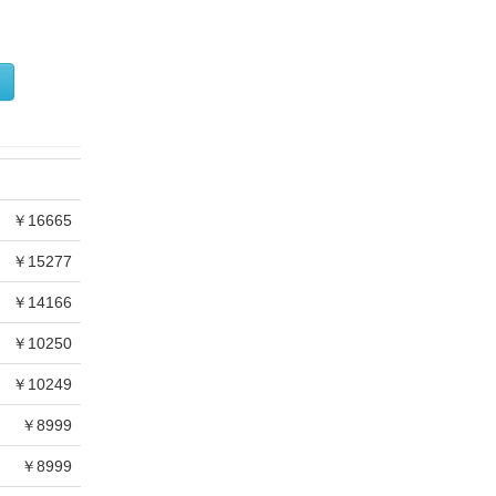
￥16665
￥15277
￥14166
￥10250
￥10249
￥8999
￥8999