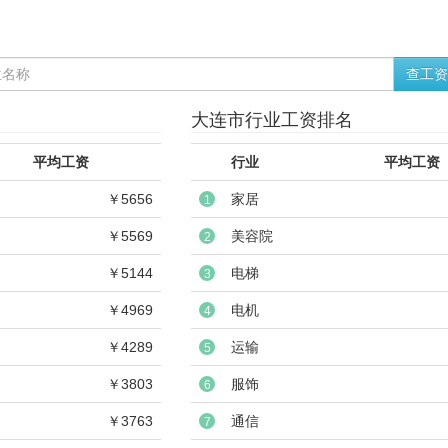
查工资
大连市行业工资排名
平均工资
行业
平均工资
￥5656
家居
1
￥5569
美容院
2
￥5144
电梯
3
￥4969
电机
4
￥4289
运输
5
￥3803
服饰
6
￥3763
通信
7