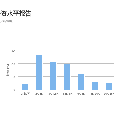
薪资水平报告
数据分析得出。
30
20
比例 (%)
10
0
2K以下
2K-3K
3K-4.5K
4.5K-6K
6K-8K
8K-10K
10K-15