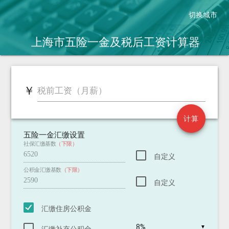
切换城市
上海市五险一金及税后工资
计算器
￥
￥
税前工资（月薪）
税后工资（2018.10.1新税法）
2011.9.1老税法 税后：
新税法到手工资增加：
计算
五险一金汇缴设置
社保汇缴基数
（下限）
自定义
公积金汇缴基数
（下限）
自定义
汇缴住房公积金
▼