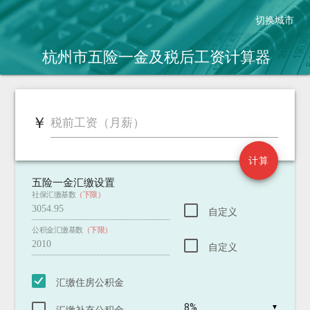
切换城市
杭州市五险一金及税后工资
计算器
￥
￥
税前工资（月薪）
税后工资（2018.10.1新税法）
2011.9.1老税法 税后：
新税法到手工资增加：
计算
五险一金汇缴设置
社保汇缴基数
（下限）
自定义
公积金汇缴基数
（下限）
自定义
汇缴住房公积金
▼