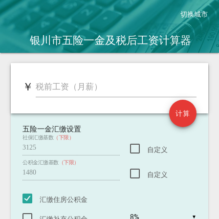
切换城市
银川市五险一金及税后工资
计算器
￥
￥
税前工资（月薪）
税后工资（2018.10.1新税法）
2011.9.1老税法 税后：
新税法到手工资增加：
计算
五险一金汇缴设置
社保汇缴基数
（下限）
自定义
公积金汇缴基数
（下限）
自定义
汇缴住房公积金
▼