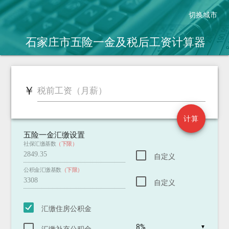
切换城市
石家庄市五险一金及税后工资
计算器
￥
￥
税前工资（月薪）
税后工资（2018.10.1新税法）
2011.9.1老税法 税后：
新税法到手工资增加：
计算
五险一金汇缴设置
社保汇缴基数
（下限）
自定义
公积金汇缴基数
（下限）
自定义
汇缴住房公积金
▼