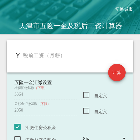
切换城市
天津市五险一金及税后工资
计算器
￥
￥
税前工资（月薪）
税后工资（2018.10.1新税法）
2011.9.1老税法 税后：
新税法到手工资增加：
计算
五险一金汇缴设置
社保汇缴基数
（下限）
自定义
公积金汇缴基数
（下限）
自定义
汇缴住房公积金
▼