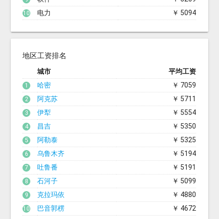
电力
￥ 5094
10
地区工资排名
城市
平均工资
哈密
￥ 7059
1
阿克苏
￥ 5711
2
伊犁
￥ 5554
3
昌吉
￥ 5350
4
阿勒泰
￥ 5325
5
乌鲁木齐
￥ 5194
6
吐鲁番
￥ 5191
7
石河子
￥ 5099
8
克拉玛依
￥ 4880
9
巴音郭楞
￥ 4672
10