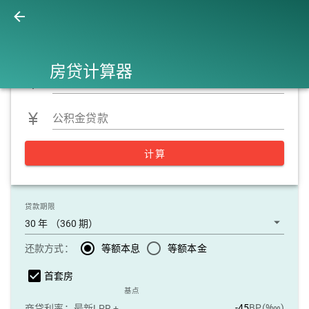
组合贷款
商业贷款
公积金贷款
房贷计算器
商业贷款
公积金贷款
计算
贷款期限
30 年 （360 期）
还款方式：
等额本息
等额本金
首套房
基点
BP(‱)
商贷利率：
最新LPR +