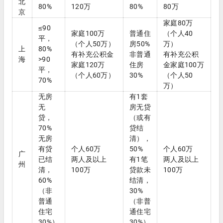
北
80%
120万
80%
80万
京
家庭80万
≤90
家庭100万
普通住
（个人40
平，
（个人50万）
房50%
万）
上
80%
有补充公积金
非普通
有补充公积
海
>90
家庭120万
住房
金家庭100万
平，
（个人60万）
30%
（个人50
70%
万）
无房
有1套
无
房无贷
贷，
（或有
70%
贷结
无房
清），
有贷
个人60万
50%
个人60万
广
已结
两人及以上
有1笔
两人及以上
州
清，
100万
贷款未
100万
60%
结清，
（非
30%
普通
（非普
住宅
通住宅
30%）
30%）