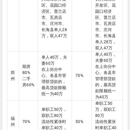
区、花园口经
开发区、花
济区、普兰店
园口经济
市、瓦房店
区、普兰店
市、庄河市、
市、瓦房店
长海县单人28
市、庄河
万，双人47万
市、长海县
单人28万，
双人47万
单人40万，
单人40万，夫
夫妻60万
妻60万
期房
在上街分中
在上街分中
郑
80%
心、各县市
心、各县市管
70%
州
二手
管理部贷款
理部贷款的，
房60%
的，最高贷
最高贷款限额
款限额统一
统一为40万
为40万
单职工50
单职工50万，
万，双职工
双职工80万
80万
福
70%
流动性紧张时
50%
流动性紧张
州
单职工40万，
时单职工40