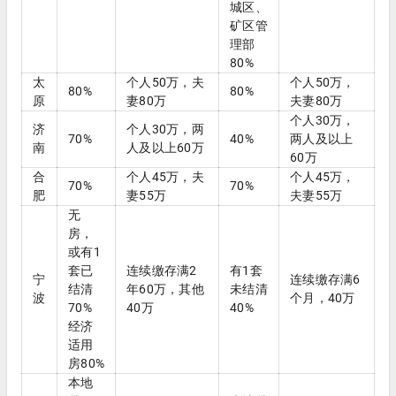
城区、
矿区管
理部
80%
太
个人50万，夫
个人50万，
80%
80%
原
妻80万
夫妻80万
个人30万，
济
个人30万，两
70%
40%
两人及以上
南
人及以上60万
60万
合
个人45万，夫
个人45万，
70%
70%
肥
妻55万
夫妻55万
无
房，
或有1
套已
连续缴存满2
有1套
宁
连续缴存满6
结清
年60万，其他
未结清
波
个月，40万
70%
40万
40%
经济
适用
房80%
本地