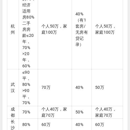
经济
适用
40%
房80%
（有1
二手
杭
个人50万，家
套房/
个人50万，
房房
州
庭100万
无房有
家庭100万
龄≤20
贷记
年，
录）
70%
>20
年，
60%
≤90
平，
武
80%
70万
40%
50万
汉
>90
平，
70%
成
个人40万，家
个人40万，
70%
50%
都
庭70万
家庭70万
长
80%
60万
40%
60万
沙