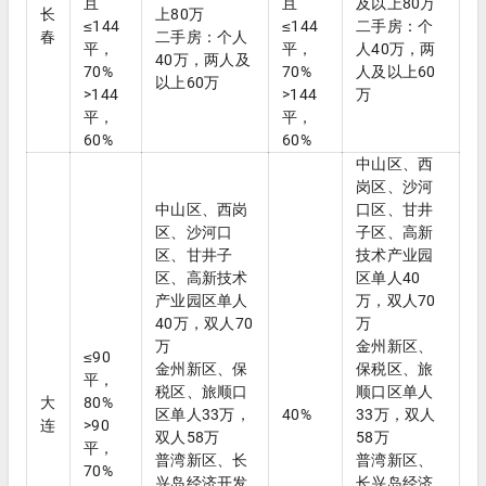
且
且
及以上80万
长
上80万
≤144
≤144
二手房：个
春
二手房：个人
平，
平，
人40万，两
40万，两人及
70%
70%
人及以上60
以上60万
>144
>144
万
平，
平，
60%
60%
中山区、西
岗区、沙河
中山区、西岗
口区、甘井
区、沙河口
子区、高新
区、甘井子
技术产业园
区、高新技术
区单人40
产业园区单人
万，双人70
40万，双人70
万
万
金州新区、
≤90
金州新区、保
保税区、旅
平，
税区、旅顺口
顺口区单人
大
80%
区单人33万，
40%
33万，双人
连
>90
双人58万
58万
平，
普湾新区、长
普湾新区、
70%
兴岛经济开发
长兴岛经济