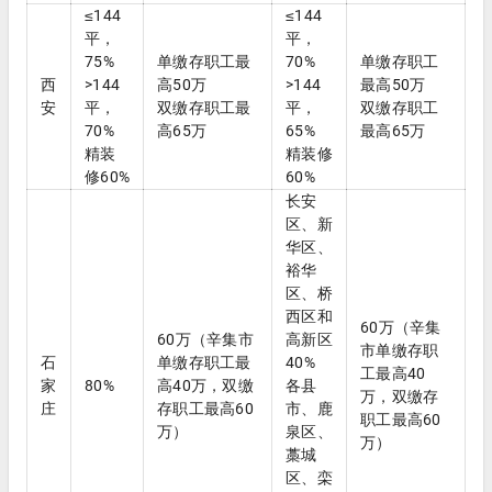
≤144
≤144
平，
平，
75%
单缴存职工最
70%
单缴存职工
西
>144
高50万
>144
最高50万
安
平，
双缴存职工最
平，
双缴存职工
70%
高65万
65%
最高65万
精装
精装修
修60%
60%
长安
区、新
华区、
裕华
区、桥
西区和
60万（辛集
60万（辛集市
高新区
市单缴存职
石
单缴存职工最
40%
工最高40
家
80%
高40万，双缴
各县
万，双缴存
庄
存职工最高60
市、鹿
职工最高60
万）
泉区、
万）
藁城
区、栾