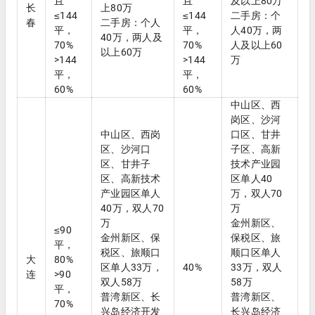
且
且
及以上80万
长
上80万
≤144
≤144
二手房：个
春
二手房：个人
平，
平，
人40万，两
40万，两人及
70%
70%
人及以上60
以上60万
>144
>144
万
平，
平，
60%
60%
中山区、西
岗区、沙河
中山区、西岗
口区、甘井
区、沙河口
子区、高新
区、甘井子
技术产业园
区、高新技术
区单人40
产业园区单人
万，双人70
40万，双人70
万
万
金州新区、
≤90
金州新区、保
保税区、旅
平，
税区、旅顺口
顺口区单人
大
80%
区单人33万，
40%
33万，双人
连
>90
双人58万
58万
平，
普湾新区、长
普湾新区、
70%
兴岛经济开发
长兴岛经济