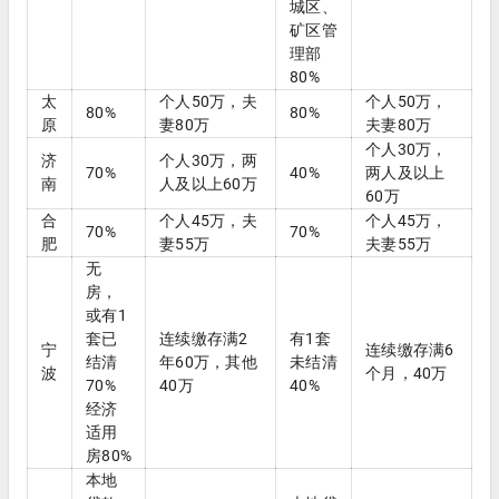
城区、
矿区管
理部
80%
太
个人50万，夫
个人50万，
80%
80%
原
妻80万
夫妻80万
个人30万，
济
个人30万，两
70%
40%
两人及以上
南
人及以上60万
60万
合
个人45万，夫
个人45万，
70%
70%
肥
妻55万
夫妻55万
无
房，
或有1
套已
连续缴存满2
有1套
宁
连续缴存满6
结清
年60万，其他
未结清
波
个月，40万
70%
40万
40%
经济
适用
房80%
本地