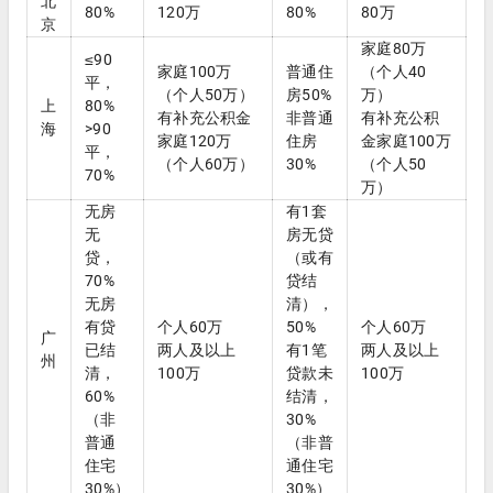
北
80%
120万
80%
80万
京
家庭80万
≤90
家庭100万
普通住
（个人40
平，
（个人50万）
房50%
万）
上
80%
有补充公积金
非普通
有补充公积
海
>90
家庭120万
住房
金家庭100万
平，
（个人60万）
30%
（个人50
70%
万）
无房
有1套
无
房无贷
贷，
（或有
70%
贷结
无房
清），
有贷
个人60万
50%
个人60万
广
已结
两人及以上
有1笔
两人及以上
州
清，
100万
贷款未
100万
60%
结清，
（非
30%
普通
（非普
住宅
通住宅
30%）
30%）