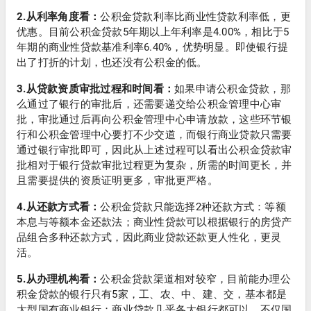
2.从利率角度看：
公积金贷款利率比商业性贷款利率低，更
优惠。目前公积金贷款5年期以上年利率是4.00%，相比于5
年期的商业性贷款基准利率6.40%，优势明显。即使银行提
出了打折的计划，也还没有公积金的低。
3.从贷款资质审批过程和时间看：
如果申请公积金贷款，那
么通过了银行的审批后，还需要递交给公积金管理中心审
批，审批通过后再向公积金管理中心申请放款，这些环节银
行和公积金管理中心要打不少交道，而银行商业贷款只需要
通过银行审批即可，因此从上述过程可以看出公积金贷款审
批相对于银行贷款审批过程更为复杂，所需的时间更长，并
且需要提供的资质证明更多，审批更严格。
4.从还款方式看：
公积金贷款只能选择2种还款方式：等额
本息与等额本金还款法；商业性贷款可以根据银行的房贷产
品组合多种还款方式，因此商业贷款还款更人性化，更灵
活。
5.从办理机构看：
公积金贷款渠道相对较窄，目前能办理公
积金贷款的银行只有5家，工、农、中、建、交，基本都是
大型国有商业银行；商业贷款几乎各大银行都可以，不仅国