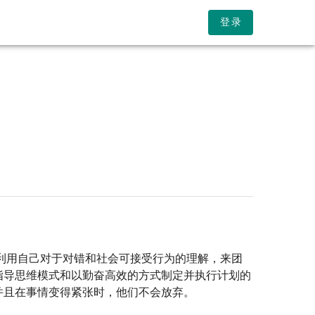
开始测试
我的测试结果
所有性格类型
登录
们利用自己对于对错和社会可接受行为的理解，来团
指导思维模式和以勤奋高效的方式制定并执行计划的
并且在事情变得紧张时，他们不会放弃。